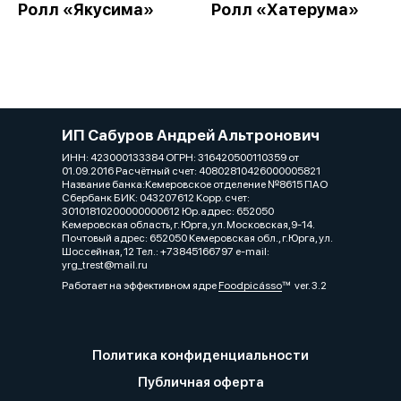
Ролл «Якусима»
Ролл «Хатерума»
ИП Сабуров Андрей Альтронович
ИНН: 423000133384 ОГРН: 316420500110359 от
01.09.2016 Расчётный счет: 40802810426000005821
Название банка:Кемеровское отделение №8615 ПАО
Сбербанк БИК: 043207612 Корр. счет:
30101810200000000612 Юр.адрес: 652050
Кемеровская область, г. Юрга, ул. Московская,9-14.
Почтовый адрес: 652050 Кемеровская обл., г.Юрга, ул.
Шоссейная, 12 Тел.: +73845166797 e-mail:
yrg_trest@mail.ru
Работает на эффективном ядре
Foodpicásso
ver. 3.2
Политика конфиденциальности
Публичная оферта