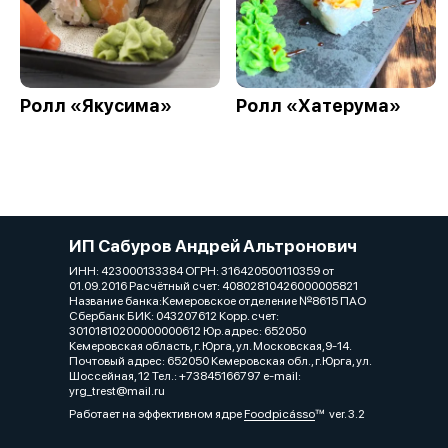
Ролл «Якусима»
Ролл «Хатерума»
ИП Сабуров Андрей Альтронович
ИНН: 423000133384 ОГРН: 316420500110359 от
01.09.2016 Расчётный счет: 40802810426000005821
Название банка:Кемеровское отделение №8615 ПАО
Сбербанк БИК: 043207612 Корр. счет:
30101810200000000612 Юр.адрес: 652050
Кемеровская область, г. Юрга, ул. Московская,9-14.
Почтовый адрес: 652050 Кемеровская обл., г.Юрга, ул.
Шоссейная, 12 Тел.: +73845166797 e-mail:
yrg_trest@mail.ru
Работает на эффективном ядре
Foodpicásso
ver. 3.2