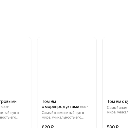
игровыми
Том Ям
Том Ям с 
с морепродуктами
500 г
500 г
Самый знаме
мире, уника
итый суп в
Самый знаменитый суп в
достигнута 
ность его
мире, уникальность его
совершенств
лагодаря
достигнута благодаря
баланса. Эт
 вкусового
совершенству вкусового
620 ₽
530 ₽