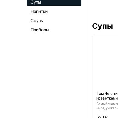
Супы
Напитки
Соусы
Супы
Приборы
Том Ям с т
креветками
Самый знамен
мире, уникаль
достигнута б
совершенству
620 ₽