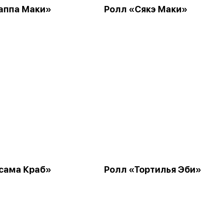
аппа Маки»
Ролл «Сякэ Маки»
сама Краб»
Ролл «Тортилья Эби»