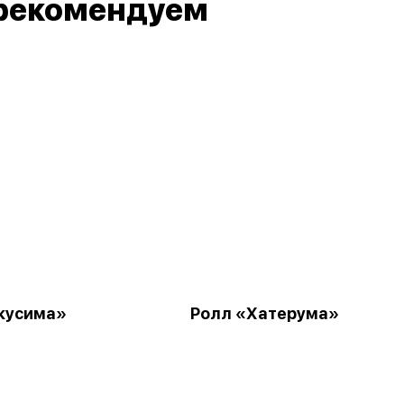
рекомендуем
кусима»
Ролл «Хатерума»