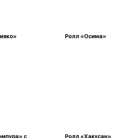
ияко»
Ролл «Осима»
емпура» с
Ролл «Хакусан»