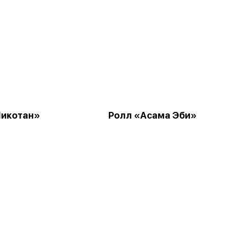
икотан»
Ролл «Асама Эби»