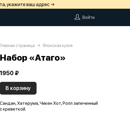
та, укажите ваш адрес →
Войти
Главная страница
Японская кухня
Набор «Атаго»
1950 ₽
В корзину
Сандан, Хатерума, Чикен Хот, Ролл запеченный
с креветкой.