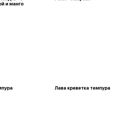
ой и манго
мпура
Лава креветка темпура