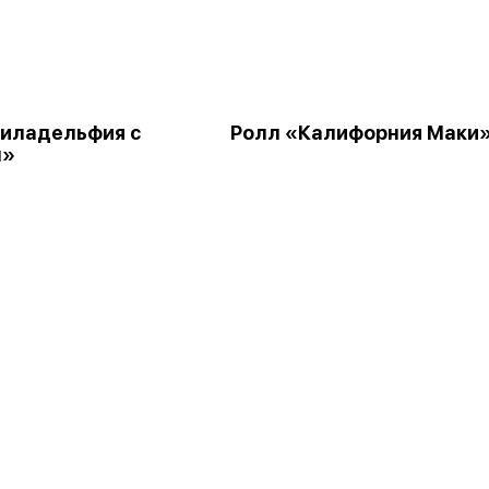
иладельфия с
Ролл «Калифорния Маки
м»