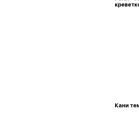
креветк
Кани те