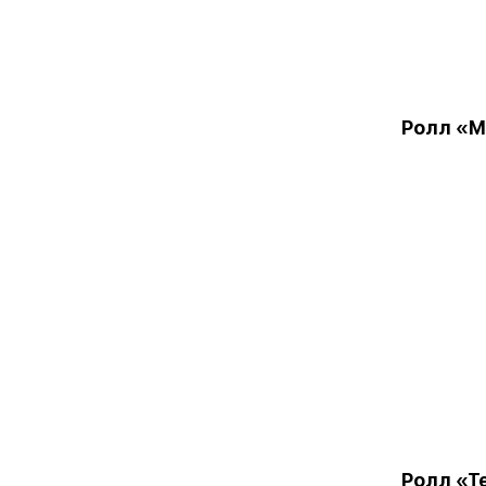
Ролл «М
Ролл «Т