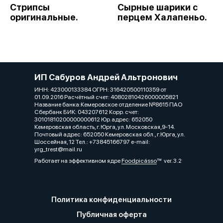
Стрипсы
Сырные шарики с
оригинальные.
перцем Халапеньо.
ИП Сабуров Андрей Альтронович
ИНН: 423000133384 ОГРН: 316420500110359 от
01.09.2016 Расчётный счет: 40802810426000005821
Название банка:Кемеровское отделение №8615 ПАО
Сбербанк БИК: 043207612 Корр. счет:
30101810200000000612 Юр.адрес: 652050
Кемеровская область, г. Юрга, ул. Московская,9-14.
Почтовый адрес: 652050 Кемеровская обл., г.Юрга, ул.
Шоссейная, 12 Тел.: +73845166797 e-mail:
yrg_trest@mail.ru
Работает на эффективном ядре
Foodpicásso
ver. 3.2
Политика конфиденциальности
Публичная оферта