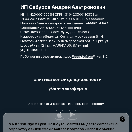
ИП Сабуров Андрей Альтронович
ИНН: 423000133384 ОГРН: 316420500110359 от
01.09.2016 Расчётный счет: 40802810426000005821
Название банка:Кемеровское отделение №8615 ПАО
Сбербанк БИК: 043207612 Корр. счет:
30101810200000000612 Юр.адрес: 652050
Кемеровская область, г. Юрга, ул. Московская,9-14.
Почтовый адрес: 652050 Кемеровская обл., г.Юрга, ул.
Шоссейная, 12 Тел.: +73845166797 e-mail:
yrg_trest@mail.ru
Работает на эффективном ядре
Foodpicásso
ver. 3.2
Политика конфиденциальности
Публичная оферта
Акции, скидки, кэшбэк − в нашем приложении!
Мы используем куки.
Пользуясь сайтом, вы даёте согласие на
обработку файлов cookie вашего браузера и использование