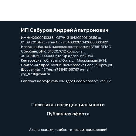
ИП Сабуров Андрей Альтронович
ИНН: 423000133384 ОГРН: 316420500110359 от
01.09.2016 Расчётный счет: 40802810426000005821
Название банка:Кемеровское отделение №8615 ПАО
Сбербанк БИК: 043207612 Корр. счет:
30101810200000000612 Юр.адрес: 652050
Кемеровская область, г. Юрга, ул. Московская,9-14.
Почтовый адрес: 652050 Кемеровская обл., г.Юрга, ул.
Шоссейная, 12 Тел.: +73845166797 e-mail:
yrg_trest@mail.ru
Работает на эффективном ядре
Foodpicásso
ver. 3.2
Политика конфиденциальности
Публичная оферта
Акции, скидки, кэшбэк − в нашем приложении!