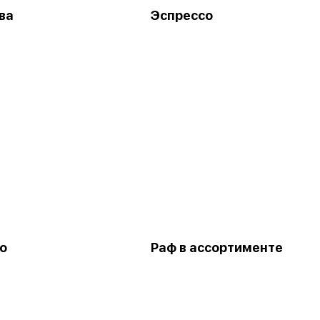
ва
Эспрессо
о
Раф в ассортименте