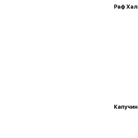
Раф Хал
Капучин