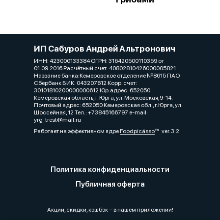
ИП Сабуров Андрей Альтронович
ИНН: 423000133384 ОГРН: 316420500110359 от
01.09.2016 Расчётный счет: 40802810426000005821
Название банка:Кемеровское отделение №8615 ПАО
Сбербанк БИК: 043207612 Корр. счет:
30101810200000000612 Юр.адрес: 652050
Кемеровская область, г. Юрга, ул. Московская,9-14.
Почтовый адрес: 652050 Кемеровская обл., г.Юрга, ул.
Шоссейная, 12 Тел.: +73845166797 e-mail:
yrg_trest@mail.ru
Работает на эффективном ядре
Foodpicásso
ver. 3.2
Политика конфиденциальности
Публичная оферта
Акции, скидки, кэшбэк − в нашем приложении!